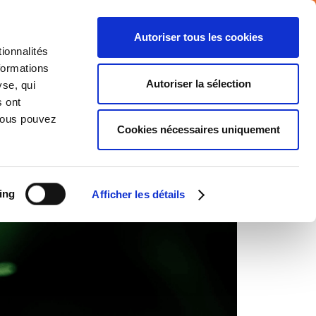
Autoriser tous les cookies
ionnalités
formations
NTS
MEDIA
CARRIERE
CONTACT
Autoriser la sélection
yse, qui
s ont
 Vous pouvez
Cookies nécessaires uniquement
ing
Afficher les détails