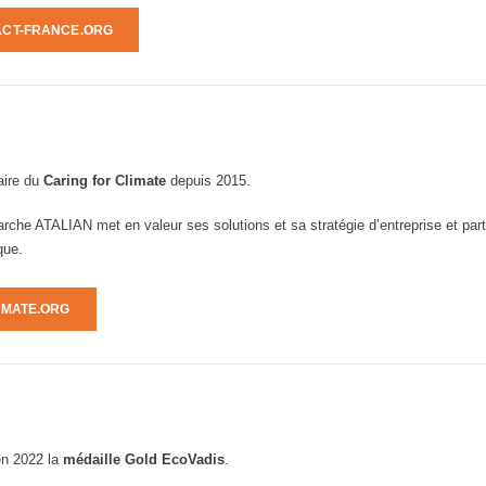
CT-FRANCE.ORG
aire du
Caring for Climate
depuis 2015.
rche ATALIAN met en valeur ses solutions et sa stratégie d’entreprise et part
que.
IMATE.ORG
n 2022 la
médaille Gold EcoVadis
.