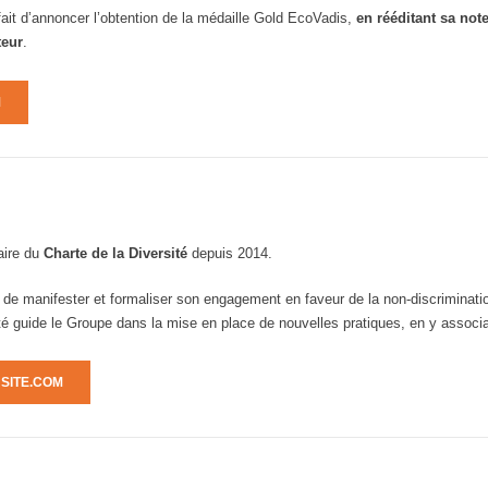
ait d’annoncer l’obtention de la médaille Gold EcoVadis,
en rééditant sa not
teur
.
M
aire du
Charte de la Diversité
depuis 2014.
e manifester et formaliser son engagement en faveur de la non-discrimination e
té guide le Groupe dans la mise en place de nouvelles pratiques, en y associa
SITE.COM