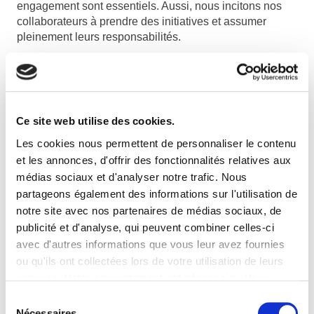
engagement sont essentiels. Aussi, nous incitons nos
collaborateurs à prendre des initiatives et assumer
pleinement leurs responsabilités.
Ce site web utilise des cookies.
Les cookies nous permettent de personnaliser le contenu
et les annonces, d'offrir des fonctionnalités relatives aux
AMBITION & ENGAGEMENT
médias sociaux et d'analyser notre trafic. Nous
partageons également des informations sur l'utilisation de
Pour nous développer dans un monde complexe et en
notre site avec nos partenaires de médias sociaux, de
constante évolution, répondre aux attentes de nos
publicité et d'analyse, qui peuvent combiner celles-ci
parties prenantes et relever les nouveaux défis
avec d'autres informations que vous leur avez fournies
sociétaux, nous réagissons rapidement, nous innovons,
ou qu'ils ont collectées lors de votre utilisation de leurs
nous transformons nos organisations et réinventons nos
services. Votre consentement est nécessaire. Vous
métiers.
pouvez le retirer à tout moment.
Sélection
Nécessaires