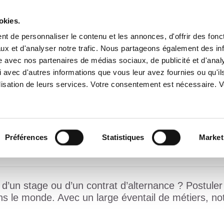
okies.
t de personnaliser le contenu et les annonces, d'offrir des fonct
ux et d'analyser notre trafic. Nous partageons également des in
A PROPOS
SERVICES
IMPLANTATIONS
ENGAGEME
site avec nos partenaires de médias sociaux, de publicité et d'anal
 avec d'autres informations que vous leur avez fournies ou qu'il
tilisation de leurs services. Votre consentement est nécessaire.
OFFRES D’EMPLOI CHEZ ATALIAN
Préférences
Statistiques
Market
 d’un stage ou d’un contrat d’alternance ? Postule
s le monde. Avec un large éventail de métiers, not