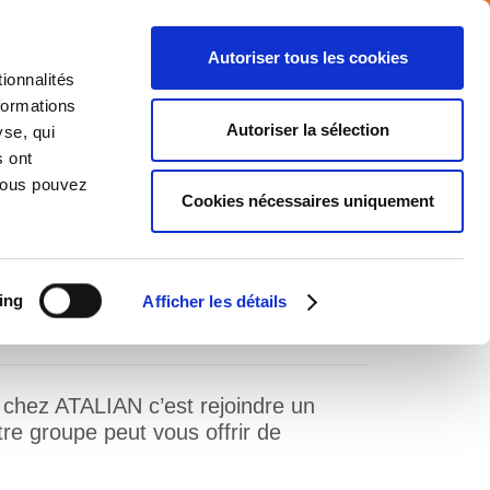
Autoriser tous les cookies
ionnalités
formations
NTS
MEDIA
CARRIERE
CONTACT
Autoriser la sélection
yse, qui
s ont
 Vous pouvez
Cookies nécessaires uniquement
Accueil
Carrière
Nos offres d’emploi
ing
Afficher les détails
r chez ATALIAN c’est rejoindre un
re groupe peut vous offrir de