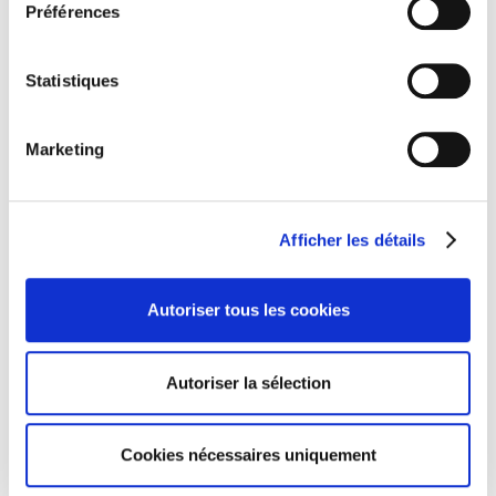
Préférences
Statistiques
Un écosystème dynamique de partenaires
Une communauté financière attentive. Une
culture du
Marketing
partenariat
avec les clients et les fournisseurs. Un
écosystème innovant (start-up, universités).
Afficher les détails
Autoriser tous les cookies
Autoriser la sélection
Cookies nécessaires uniquement