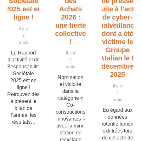
Sociétale
des
de presse
2025 est en
Achats
suite à l’acte
ligne !
2026 :
de cyber-
une fierté
malveillance
il y a
collective
dont a été
1
!
victime le
mois
Groupe
Le Rapport
il y a
Atalian le 6
d’activité et de
2
décembre
Responsabilité
mois
2025
Sociétale
Nomination
2025 est en
et victoire
il y a
ligne !
dans la
7
Retrouvez dès
catégorie «
mois
à présent le
Co-
bilan de
Eu égard aux
constructions
l’année, les
données
innovantes »
résultats…
potentiellement
avec la mini-
exfiltrées lors
station de
de cet acte de
recyclage