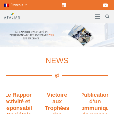
Français
NEWS
Le Rapport
Victoire
Publication
d’activité et de
aux
d’un
Responsabilité
Trophées
communiqué