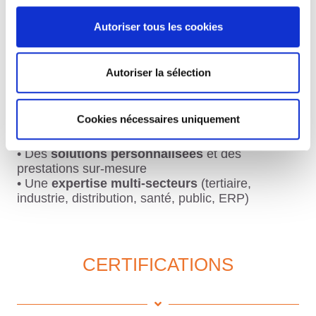
Autoriser tous les cookies
• Une nouvelle organisation tournée vers la
satisfaction clients
• Une
maîtrise complète
des nouvelles
Autoriser la sélection
technologies
• Une politique sociale au service de la
fidélisation de nos agents
Cookies nécessaires uniquement
• Une
capacité d’intervention
nationale et
régionale
• Des
solutions personnalisées
et des
prestations sur-mesure
• Une
expertise multi-secteurs
(tertiaire,
industrie, distribution, santé, public, ERP)
CERTIFICATIONS