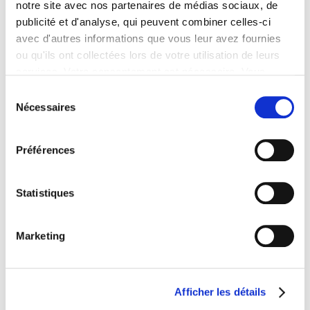
POURQUOI CHOISIR ATALIAN
notre site avec nos partenaires de médias sociaux, de
publicité et d'analyse, qui peuvent combiner celles-ci
SÉCURITÉ ?
avec d'autres informations que vous leur avez fournies
ou qu'ils ont collectées lors de votre utilisation de leurs
services. Votre consentement est nécessaire. Vous
pouvez le retirer à tout moment.
• Une
offre large et intégrée
de services et de
Sélection
solutions
Nécessaires
du
consentement
Préférences
Statistiques
Marketing
Afficher les détails