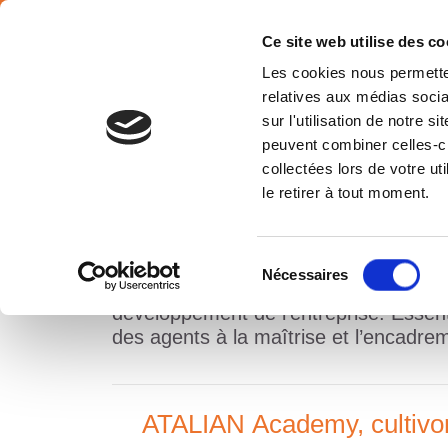
SÉLECTION PAYS
Français
Ce site web utilise des co
Les cookies nous permetten
relatives aux médias socia
sur l'utilisation de notre 
peuvent combiner celles-ci
collectées lors de votre u
FORMATION ET MOBILITÉ
le retirer à tout moment.
Sélection
Nécessaires
du
La politique formation d’ATALIAN s’ins
consentement
développement de l’entreprise. Essent
des agents à la maîtrise et l’encadre
ATALIAN Academy, cultivon