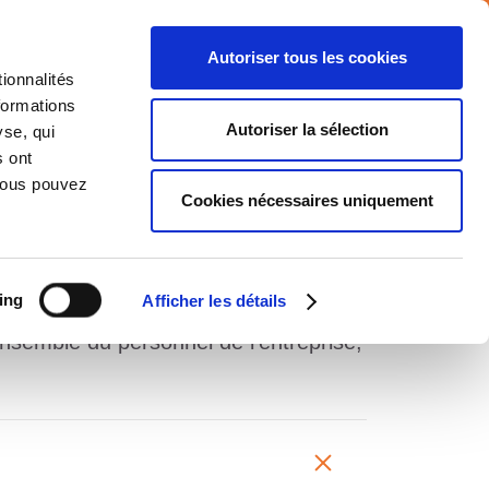
Autoriser tous les cookies
ionnalités
formations
NTS
MEDIA
CARRIERE
CONTACT
Autoriser la sélection
yse, qui
s ont
 Vous pouvez
Cookies nécessaires uniquement
Accueil
Carrière
Formation et mobilité
ing
Afficher les détails
se :
faire grandir les salariés
avec le
ensemble du personnel de l’entreprise,