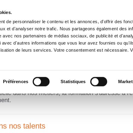
okies.
t de personnaliser le contenu et les annonces, d'offrir des fonct
ux et d'analyser notre trafic. Nous partageons également des in
A PROPOS
SERVICES
IMPLANTATIONS
ENGAGEME
site avec nos partenaires de médias sociaux, de publicité et d'anal
 avec d'autres informations que vous leur avez fournies ou qu'il
tilisation de leurs services. Votre consentement est nécessaire.
Préférences
Statistiques
Market
crit pleinement dans le modèle social de l’entrepri
ielle dans nos métiers, la formation s’adresse à l’
ment.
s nos talents