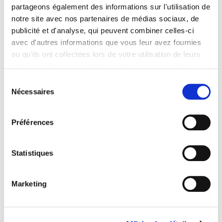
partageons également des informations sur l'utilisation de
notre site avec nos partenaires de médias sociaux, de
publicité et d'analyse, qui peuvent combiner celles-ci
Travaux éligibles
avec d'autres informations que vous leur avez fournies
ou qu'ils ont collectées lors de votre utilisation de leurs
Raccordement au réseau de chaleur
services. Votre consentement est nécessaire. Vous
Installation d’une pompe à chaleur (air/eau,
pouvez le retirer à tout moment.
Sélection
eau/eau, ou à absorption)
Nécessaires
du
consentement
Mise en place d’une chaudière biomasse
collective.
Préférences
Statistiques
Conditions d’éligibilité
Marketing
Bâtiments existants depuis plus de 2 ans
Remplacement de chaudière charbon, fioul
ou gaz