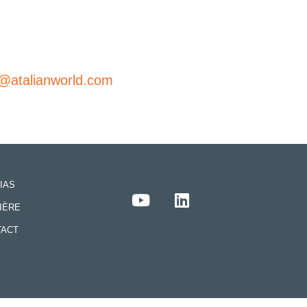
@atalianworld.com
IAS
IÈRE
TACT