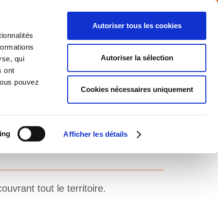
Autoriser tous les cookies
ionnalités
formations
NTS
MEDIA
CARRIERE
CONTACT
Autoriser la sélection
yse, qui
s ont
 Vous pouvez
Cookies nécessaires uniquement
Accueil
Nos implantations
ing
Afficher les détails
E
vrant tout le territoire.