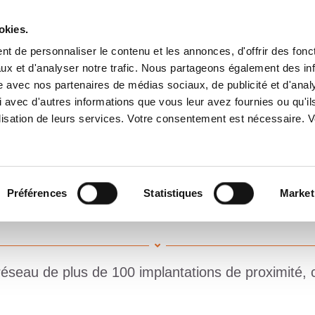
okies.
t de personnaliser le contenu et les annonces, d'offrir des fonct
ux et d'analyser notre trafic. Nous partageons également des in
A PROPOS
SERVICES
IMPLANTATIONS
ENGAGEME
site avec nos partenaires de médias sociaux, de publicité et d'anal
 avec d'autres informations que vous leur avez fournies ou qu'il
tilisation de leurs services. Votre consentement est nécessaire.
Préférences
Statistiques
Market
IMPLANTATIONS ATALIAN EN FRANC
seau de plus de 100 implantations de proximité, cou