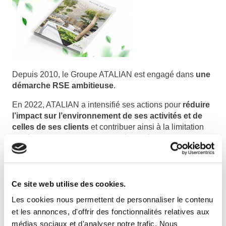
Depuis 2010, le Groupe ATALIAN est engagé dans
une
démarche RSE ambitieuse
.
En 2022, ATALIAN a intensifié ses actions pour
réduire
l’impact sur l’environnement de ses activités et de
celles de ses clients
et contribuer ainsi à la limitation
du réchauffement climatique et à la préservation des
ressources naturelles non renouvelables.
Sur le plan social, ATALIAN a joué pleinement son rôle
d’
acteur majeur de l’emploi
. Le Facility Management
Ce site web utilise des cookies.
est une grande activité de main d’œuvre, offrant une
Les cookies nous permettent de personnaliser le contenu
échelle de qualifications très large.
et les annonces, d'offrir des fonctionnalités relatives aux
En 2023, ATALIAN
renforcera encore sa démarche de
médias sociaux et d'analyser notre trafic. Nous