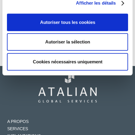
Afficher les détails
ATALIAN
Autoriser tous les cookies
ATALIAN publie sa
Maintenance &
Communication sur
Energy renouvelle sa
le Progrès 2022 !
certification MASE en
Autoriser la sélection
région PACA !
Cookies nécessaires uniquement
A PROPOS
SERVICES