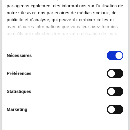
responsabilité sociétale
car il n’y a pas de
partageons également des informations sur l'utilisation de
développement durable dans un monde sans avenir.
notre site avec nos partenaires de médias sociaux, de
publicité et d'analyse, qui peuvent combiner celles-ci
Consultez la version web du Rapport RSE
avec d'autres informations que vous leur avez fournies
ou qu'ils ont collectées lors de votre utilisation de leurs
services. Votre consentement est nécessaire. Vous
pouvez le retirer à tout moment.
Sélection
Nécessaires
du
consentement
Préférences
Statistiques
Marketing