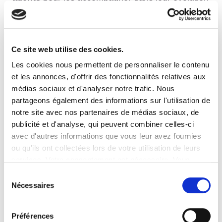
vers des postes de Directeur·trice d’Agence.
Un parcours de formation sur-mesure
Ce site web utilise des cookies.
Conçu en blended learning (présentiel et à
Les cookies nous permettent de personnaliser le contenu
distance),
ce programme allie flexibilité et
et les annonces, d'offrir des fonctionnalités relatives aux
personnalisation
. Chaque participant progresse
médias sociaux et d'analyser notre trafic. Nous
à son rythme
avec un accompagnement
partageons également des informations sur l'utilisation de
constant
par nos experts.
notre site avec nos partenaires de médias sociaux, de
publicité et d'analyse, qui peuvent combiner celles-ci
Favoriser l’ascension sociale par la formation
avec d'autres informations que vous leur avez fournies
ou qu'ils ont collectées lors de votre utilisation de leurs
Nous croyons en la promotion interne comme
services. Votre consentement est nécessaire. Vous
levier de succès. Ce programme incarne notre
pouvez le retirer à tout moment.
Sélection
volonté de
donner à nos talents les moyens
Nécessaires
du
d’évoluer et de gravir les échelons
au sein de
l’entreprise.
consentement
Préférences