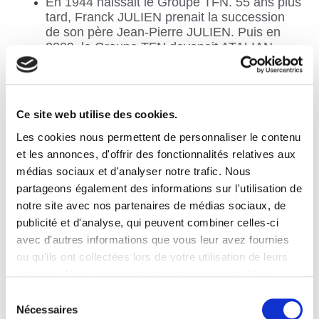
En 1944 naissait le Groupe TFN. 55 ans plus
tard, Franck JULIEN prenait la succession
de son père Jean-Pierre JULIEN. Puis en
2009, le Groupe TFN devenait ATALIAN.
ATALIAN s’est développé à travers le monde
et est devenu l’un des leaders mondiaux de
son secteur et n°1 de la propreté en France
Ce site web utilise des cookies.
avec près de 3 milliards de chiffre d’affaires
en 2022.
Les cookies nous permettent de personnaliser le contenu
et les annonces, d'offrir des fonctionnalités relatives aux
médias sociaux et d'analyser notre trafic. Nous
partageons également des informations sur l'utilisation de
notre site avec nos partenaires de médias sociaux, de
Lors de son discours, Franck JULIEN s’est dit fier
et ému de laisser la présidence à Maximilien.
publicité et d'analyse, qui peuvent combiner celles-ci
❝
Transmettre la direction du groupe à Maximilien,
avec d'autres informations que vous leur avez fournies
c’est faire le choix du développement et d’une
ou qu'ils ont collectées lors de votre utilisation de leurs
mise en perspective du groupe ATALIAN.
❞
services. Votre consentement est nécessaire. Vous
Franck JULIEN
pouvez le retirer à tout moment.
Sélection
Nécessaires
du