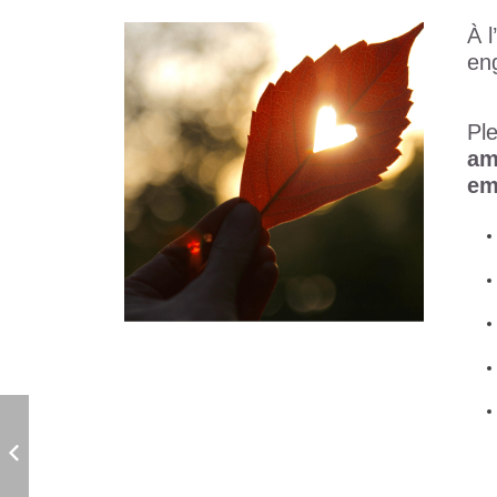
À l
en
Pl
am
em