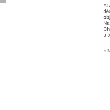
AT
déc
ob
Nat
Ch
a 
En