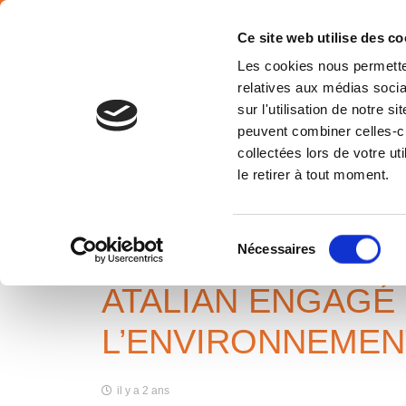
SÉLECTION PAYS
Français
Ce site web utilise des co
Les cookies nous permetten
relatives aux médias socia
sur l'utilisation de notre 
peuvent combiner celles-ci
collectées lors de votre u
ATALIAN ENGAGÉ POUR LA J
le retirer à tout moment.
MONDIALE DE L’ENVIRONNE
Accueil
News
ATALIAN engagé pour la journée Mondial
Sélection
Nécessaires
du
consentement
ATALIAN ENGAGÉ
L’ENVIRONNEMEN
il y a 2 ans