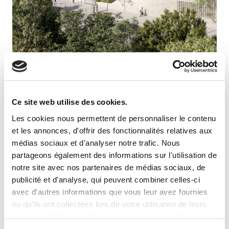
Dans le cadre de la construction d’un nouveau
groupe scolaire à Colombes dans les Hauts-de-
Seine,
ATALIAN Maintenance & Energy est fier
Ce site web utilise des cookies.
d’avoir été choisi pour jouer un rôle clé
, dès
son ouverture prévue en septembre 2025,
en
Les cookies nous permettent de personnaliser le contenu
assurant la
gestion de la maintenance
et en
et les annonces, d'offrir des fonctionnalités relatives aux
garantissant la performance énergétique
du
médias sociaux et d'analyser notre trafic. Nous
complexe
.
partageons également des informations sur l'utilisation de
notre site avec nos partenaires de médias sociaux, de
Avec une attention particulière portée à la
publicité et d'analyse, qui peuvent combiner celles-ci
durabilité, l’infrastructure intègre notamment des
avec d'autres informations que vous leur avez fournies
capteurs de CO2 et d’humidité pour
suivre la
ou qu'ils ont collectées lors de votre utilisation de leurs
performance énergétique et anticiper les
services. Votre consentement est nécessaire. Vous
besoins en maintenance technique
.
pouvez le retirer à tout moment.