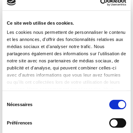
Ce site web utilise des cookies.
Les cookies nous permettent de personnaliser le contenu
et les annonces, d'offrir des fonctionnalités relatives aux
À l’approche de la
Coupe du Monde de Rugby
médias sociaux et d'analyser notre trafic. Nous
2023
et des
JO/JOP 2024
, le collectif de la Gare
Aéroport CDG2 TGV s’est réuni pour le
coup
partageons également des informations sur l'utilisation de
d’envoi du dispositif TOUS EN JEU
!
notre site avec nos partenaires de médias sociaux, de
publicité et d'analyse, qui peuvent combiner celles-ci
avec d'autres informations que vous leur avez fournies
Cette rencontre a été initiée dans le but de nous
ou qu'ils ont collectées lors de votre utilisation de leurs
préparer ensemble à accueillir les nombreux
services. Votre consentement est nécessaire. Vous
clients attendus durant les 2 grands événements
sportifs à venir, autour de 3 piliers :
pouvez le retirer à tout moment.
Sélection
·
le savoir-faire
(nos fondamentaux métiers)
Nécessaires
du
·
le savoir-être
(la relation clients/Hospitalité)
consentement
·
le savoir-voir
(la vision clients).
Préférences