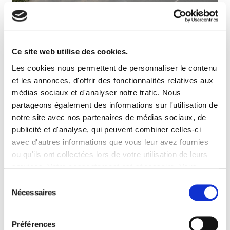
Continental est
l’un des plus grands
équipementiers automobiles au monde
, connu
entre autres pour ses pneumatiques.
Ce site web utilise des cookies.
Les cookies nous permettent de personnaliser le contenu
ATALIAN a récemment remporté
le contrat
et les annonces, d'offrir des fonctionnalités relatives aux
Propreté de l’usine de Kàc
,
l’une des plus
médias sociaux et d'analyser notre trafic. Nous
grandes usines Continental au monde
.
partageons également des informations sur l'utilisation de
notre site avec nos partenaires de médias sociaux, de
publicité et d'analyse, qui peuvent combiner celles-ci
Avec ce quatrième site Continental remporté dans
le pays,
ATALIAN assure désormais les
avec d'autres informations que vous leur avez fournies
prestations de Propreté
de l’ensemble des
ou qu'ils ont collectées lors de votre utilisation de leurs
sites Continental
– usines, centres de R&D,
services. Votre consentement est nécessaire. Vous
centre IQ – en Serbie.
pouvez le retirer à tout moment.
Sélection
Nécessaires
du
Actuellement
90 collaborateurs ATALIAN
consentement
dédiés
sont employés sur ces sites, représentant
Préférences
environ 80 000 m² entretenus chaque jour.