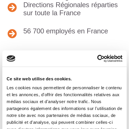
Directions Régionales réparties
sur toute la France
56 700 employés en France
LE GROUPE ATALIAN EN
QUELQUES CHIFFRES
Ce site web utilise des cookies.
Les cookies nous permettent de personnaliser le contenu
et les annonces, d'offrir des fonctionnalités relatives aux
Un chiffre d’affaires de 3,059
médias sociaux et d'analyser notre trafic. Nous
milliards d’euros (2019)
partageons également des informations sur l'utilisation de
notre site avec nos partenaires de médias sociaux, de
publicité et d'analyse, qui peuvent combiner celles-ci
Présent dans plus de 30 pays