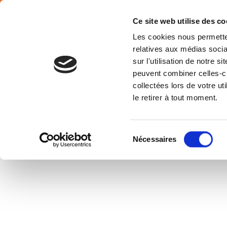
SÉLECTION PAYS
Français
Ce site web utilise des co
Les cookies nous permetten
relatives aux médias socia
sur l'utilisation de notre 
peuvent combiner celles-ci
collectées lors de votre u
COVID-19, DE L’IMPORTANCE
le retirer à tout moment.
QHSE
Accueil
News
COVID-19, de l’importance d’un service 
Sélection
Nécessaires
du
consentement