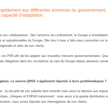
agir rapidement aux différentes annonces du gouvernement
a capacité d’adaptation.
 de nos collaborateurs. Dès l’annonce du confinement, le Groupe a immédiatem
es et opérationnelles du Groupe. Dès lors il nous a fallu nous concentrer sur l
régionale et sites de nos clients.
jour ces PRA afin de les adapter aux nouvelles mesures gouvernementales. Qua
du obligatoire dans les circulations au sein du Groupe depuis plusieurs sema
iogènes. Le service QHSE a également répondu à leurs problématiques ?
: la sécurité de ses salariés bien entendu mais aussi la réponse aux enjeux d
ôpitaux, cliniques et EHPAD notamment ; mais aussi à la grande distribution o
cation, nous avons répondu aux interrogations de nos clients.