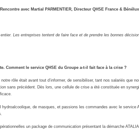
Rencontre avec Martial PARMENTIER, Directeur QHSE France & Bénélux
entier. Les entreprises tentent de faire face et de prendre les bonnes décisi
. Comment le service QHSE du Groupe a-t-il fait face à la crise ?
s, notre rôle était avant tout d’informer, de sensibiliser, tant nos salariés qu
on sans précédent. Dès lors, une cellule de crise a été constituée en synergi
ficace.
gel hydroalcoolique, de masques, et passions les commandes avec le service 
s.
pérationnelles un package de communication présentant la démarche ATALIA