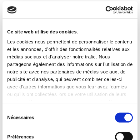
En cas de dérive ou d’anomalie, il apporte les
corrections nécessaires, en liaison avec le
mainteneur technique du site. Il utilise pour cela
des outils de contrôle à distance des bâtiments,
qui lui permettent de garantir des économies
Ce site web utilise des cookies.
d’énergie à son client.
Les cookies nous permettent de personnaliser le contenu
et les annonces, d'offrir des fonctionnalités relatives aux
médias sociaux et d'analyser notre trafic. Nous
Sur les bâtiments tertiaires, la solution
Energy
Manager d’Ergelis
apporte, en moyenne, une
partageons également des informations sur l'utilisation de
économie de 20%
sur la consommation.
notre site avec nos partenaires de médias sociaux, de
publicité et d'analyse, qui peuvent combiner celles-ci
avec d'autres informations que vous leur avez fournies
ou qu'ils ont collectées lors de votre utilisation de leurs
POUR PLUS D’INFORMATIONS VISITEZ
services. Votre consentement est nécessaire. Vous
ERGELIS.COM
pouvez le retirer à tout moment.
Sélection
Nécessaires
du
consentement
RÉFÉRENCES CLIENTS
Préférences