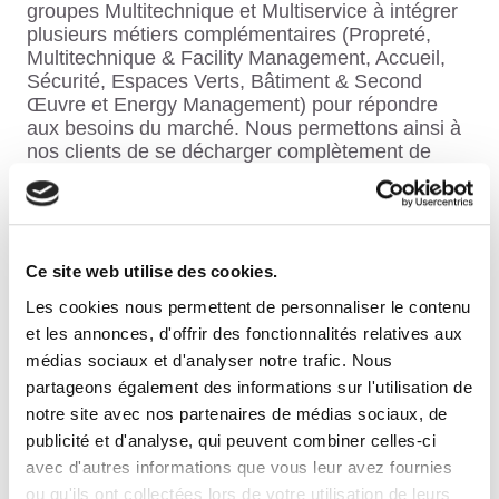
groupes Multitechnique et Multiservice à intégrer
plusieurs métiers complémentaires (Propreté,
Multitechnique & Facility Management, Accueil,
Sécurité, Espaces Verts, Bâtiment & Second
Œuvre et Energy Management) pour répondre
aux besoins du marché. Nous permettons ainsi à
nos clients de se décharger complètement de
leurs prestations et de se concentrer sur leur
cœur de métier.
Ce site web utilise des cookies.
Les cookies nous permettent de personnaliser le contenu
PERFORMANCE
et les annonces, d'offrir des fonctionnalités relatives aux
médias sociaux et d'analyser notre trafic. Nous
partageons également des informations sur l'utilisation de
notre site avec nos partenaires de médias sociaux, de
SUR-MESURE
publicité et d'analyse, qui peuvent combiner celles-ci
avec d'autres informations que vous leur avez fournies
ou qu'ils ont collectées lors de votre utilisation de leurs