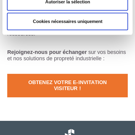
Autoriser la sélection
RSE IMPACTS
, le Groupe ATALIAN
s’engage à
intégrer les enjeux environnementaux dans
ses solutions pour accompagner les
industriels
vers une empreinte écologique
Cookies nécessaires uniquement
réduite et une utilisation responsable des
ressources.
Rejoignez-nous pour échanger
sur vos besoins
et nos solutions de propreté industrielle :
OBTENEZ VOTRE E-INVITATION
VISITEUR !