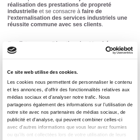
réalisation des prestations de propreté
industrielle
et se consacre à
faire de
l’externalisation des services industriels une
réussite commune avec ses clients
.
En effet,
avec sa Direction des Marchés
Industriels, le Groupe accompagne plus de
130 clients
– industries verrière, aciérie,
cimenterie, automobile, plateformes logistiques…
– dans leurs enjeux et besoins quotidiens.
Ce site web utilise des cookies.
Les cookies nous permettent de personnaliser le contenu
Nos équipes dédiées aux marchés industriels
et les annonces, d'offrir des fonctionnalités relatives aux
vous présenteront
:
médias sociaux et d'analyser notre trafic. Nous
partageons également des informations sur l'utilisation de
des techniques de nettoyage spécifiques
notre site avec nos partenaires de médias sociaux, de
(cryogénie, laser, vapeur…)
publicité et d'analyse, qui peuvent combiner celles-ci
avec d'autres informations que vous leur avez fournies
des solutions in situ pour la supply chain
ou qu'ils ont collectées lors de votre utilisation de leurs