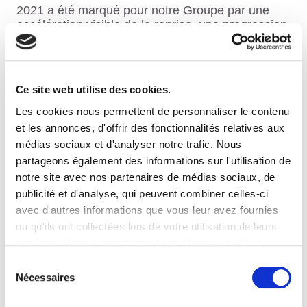
2021 a été marqué pour notre Groupe par une
accélération visible de la reprise, une progression
de nos résultats et des fondamentaux solides.
La crise sanitaire n’a pas entamé la dynamique
Ce site web utilise des cookies.
du groupe. Elle nous a, au contraire, fixé de
nouveaux défis que nous avons relevés avec nos
Les cookies nous permettent de personnaliser le contenu
partenaires et collaborateurs.
et les annonces, d'offrir des fonctionnalités relatives aux
médias sociaux et d'analyser notre trafic. Nous
partageons également des informations sur l'utilisation de
L’année passée a été une année de défis mais
notre site avec nos partenaires de médias sociaux, de
une année bénéfique.
publicité et d'analyse, qui peuvent combiner celles-ci
avec d'autres informations que vous leur avez fournies
Retrouvez les résultats et performances du
ou qu'ils ont collectées lors de votre utilisation de leurs
Groupe ainsi que ses actions RSE dans le rapport
services. Votre consentement est nécessaire. Vous
annuel 2021 !
pouvez le retirer à tout moment.
Sélection
Nécessaires
Consultez la version web du Rapport Annuel
du
consentement