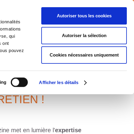
Autoriser tous les cookies
ionnalités
formations
NTS
MEDIA
CARRIERE
CONTACT
Autoriser la sélection
yse, qui
s ont
 Vous pouvez
Cookies nécessaires uniquement
ing
Afficher les détails
ETIEN !
zine met en lumière
l’
expertise