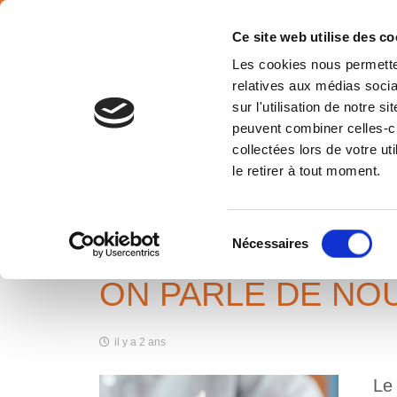
SÉLECTION PAYS
Français
Ce site web utilise des co
Les cookies nous permetten
relatives aux médias socia
sur l'utilisation de notre 
peuvent combiner celles-ci
collectées lors de votre u
ON PARLE DE NOUS DANS BÂ
le retirer à tout moment.
ENTRETIEN !
Accueil
News
On parle de nous dans Bâtiment Entretien 
Sélection
Nécessaires
du
consentement
ON PARLE DE NOU
il y a 2 ans
Le