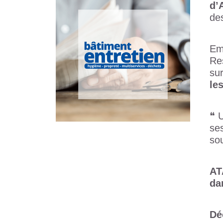
d’
de
Em
Re
su
le
❝ 
ses
so
AT
da
Dé