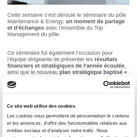
Cette semaine s’est déroulé le séminaire du pôle
Maintenance & Energy,
un moment de partage
et d’échanges
avec l’ensemble du Top
Management du pôle.
Ce séminaire fut également l’occasion pour
l’équipe dirigeante de présenter les
résultats
financiers et stratégiques de l’année écoulée
,
ainsi que le nouveau
plan stratégique baptisé «
AME 2026 »
.
Ce site web utilise des cookies.
❝ Pourquoi AME 2026 ? Tout d’abord AME est
l’acronyme d’ATALIAN Maintenance & Energy, qui
Les cookies nous permettent de personnaliser le contenu
est amené à devenir l’entité de tout ce pôle
et les annonces, d'offrir des fonctionnalités relatives aux
technique et énergétique au sein du Groupe
médias sociaux et d'analyser notre trafic. Nous
ATALIAN.