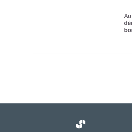
Au
dé
bo