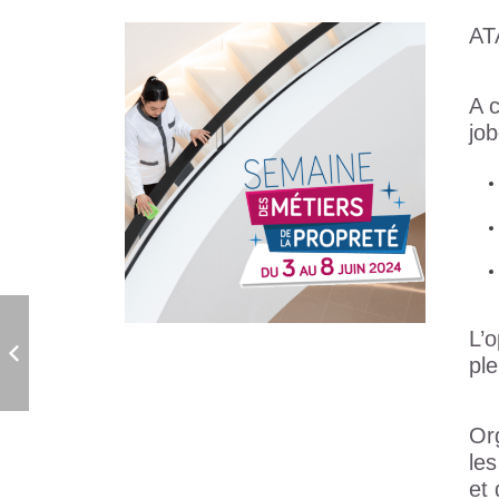
AT
A 
job
L’o
pl
Or
les
et 