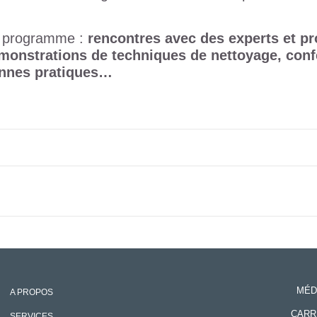
 programme :
rencontres avec des experts et pro
monstrations de techniques de nettoyage, confé
nnes pratiques…
MÉD
A PROPOS
CARR
SERVICES