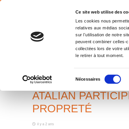
SÉLECTION PAYS
Français
Ce site web utilise des co
Les cookies nous permetten
relatives aux médias socia
sur l'utilisation de notre 
peuvent combiner celles-ci
collectées lors de votre u
ATALIAN PARTICIPE À LA SEM
le retirer à tout moment.
DE LA PROPRETÉ
Accueil
Emploi
ATALIAN participe à la Semaine des méti
Sélection
Nécessaires
du
consentement
ATALIAN PARTICI
PROPRETÉ
il y a 2 ans