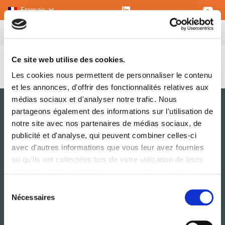
Français
Ce site web utilise des cookies.
Interview Emmanuel TETE, Chargé de missions QSE
Les cookies nous permettent de personnaliser le contenu
et les annonces, d'offrir des fonctionnalités relatives aux
médias sociaux et d'analyser notre trafic. Nous
partageons également des informations sur l'utilisation de
notre site avec nos partenaires de médias sociaux, de
publicité et d'analyse, qui peuvent combiner celles-ci
avec d'autres informations que vous leur avez fournies
ou qu'ils ont collectées lors de votre utilisation de leurs
services. Votre consentement est nécessaire. Vous
A PROPOS
pouvez le retirer à tout moment.
Sélection
SERVICES
Nécessaires
du
IMPLANTATIONS
consentement
ENGAGEMENTS