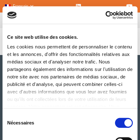
Français
Ce site web utilise des cookies.
Interview Emmanuel TETE, Chargé de missions QSE
Les cookies nous permettent de personnaliser le contenu
et les annonces, d'offrir des fonctionnalités relatives aux
médias sociaux et d'analyser notre trafic. Nous
partageons également des informations sur l'utilisation de
notre site avec nos partenaires de médias sociaux, de
publicité et d'analyse, qui peuvent combiner celles-ci
avec d'autres informations que vous leur avez fournies
ou qu'ils ont collectées lors de votre utilisation de leurs
services. Votre consentement est nécessaire. Vous
A PROPOS
pouvez le retirer à tout moment.
Sélection
SERVICES
Nécessaires
du
IMPLANTATIONS
consentement
ENGAGEMENTS