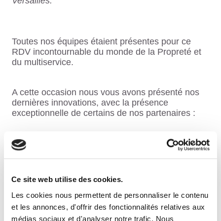
Versailles.
Toutes nos équipes étaient présentes pour ce
RDV incontournable du monde de la Propreté et
du multiservice.
A cette occasion nous vous avons présenté nos
dernières innovations, avec la présence
exceptionnelle de certains de nos partenaires :
MYLOBY
, la solution permettant d’optimiser
votre gestion des clés pour vous faire gagner
du temps et fluidifier les échanges
COZY AIR
, expert de la qualité de l’air
Ce site web utilise des cookies.
TRINOV
, transforme la gestion des déchets
Les cookies nous permettent de personnaliser le contenu
pour révéler leur potentiel
et les annonces, d'offrir des fonctionnalités relatives aux
médias sociaux et d'analyser notre trafic. Nous