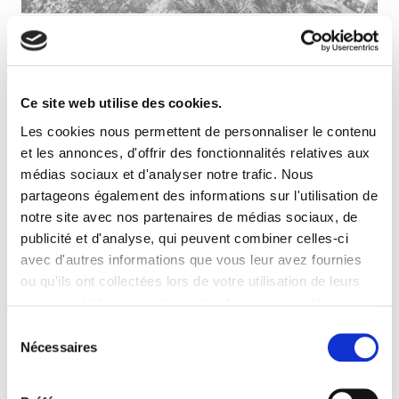
ATALIAN, acteur leader du Facility Management en
France et en Europe, sera présent au
Workplace
Meetings les 19, 20 et 21 novembre 2024, au Palais
des Festivals de Cannes
.
Ce site web utilise des cookies.
Les cookies nous permettent de personnaliser le contenu
ATALIAN y présentera l’intégralité de ses services aux
et les annonces, d'offrir des fonctionnalités relatives aux
bâtiments et occupants :
médias sociaux et d'analyser notre trafic. Nous
Facility Management
partageons également des informations sur l'utilisation de
notre site avec nos partenaires de médias sociaux, de
Propreté & services associés
publicité et d'analyse, qui peuvent combiner celles-ci
Maintenance & Energy
avec d'autres informations que vous leur avez fournies
Sécurité, surveillance & sûreté
ou qu'ils ont collectées lors de votre utilisation de leurs
Accueil & événementiel
services. Votre consentement est nécessaire. Vous
pouvez le retirer à tout moment.
Space
Management
Sélection
Nécessaires
Hospitality
Management
du
consentement
3D