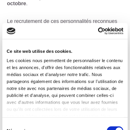
octobre
.
Le recrutement de ces personnalités reconnues
donnera encore plus d’intensité à la
dynamique engagée par les directeurs de
pôles
, par ailleurs félicités par la Présidente pour
le travail accompli.
Ce site web utilise des cookies.
Les cookies nous permettent de personnaliser le contenu
Un grand merci à Madame Sophie PÉCRIAUX
et les annonces, d'offrir des fonctionnalités relatives aux
pour sa présence et son engagement à nos
médias sociaux et d'analyser notre trafic. Nous
côtés
dans le développement d’ATALIAN.
partageons également des informations sur l'utilisation de
notre site avec nos partenaires de médias sociaux, de
publicité et d'analyse, qui peuvent combiner celles-ci
avec d'autres informations que vous leur avez fournies
ou qu'ils ont collectées lors de votre utilisation de leurs
services. Votre consentement est nécessaire. Vous
pouvez le retirer à tout moment.
Sélection