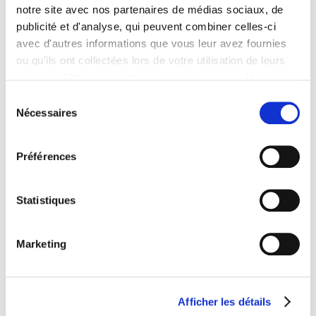
MORARD, Président du pôle Sécurité / Sûreté,
que vous
notre site avec nos partenaires de médias sociaux, de
retrouverez ici
, ainsi que d’une vidéo retraçant la
publicité et d'analyse, qui peuvent combiner celles-ci
journée de Boubacar NDIAYE, Chef d’équipe Incendie
avec d'autres informations que vous leur avez fournies
sur le site du Centre Commercial Les Ulis 2.
ou qu'ils ont collectées lors de votre utilisation de leurs
services. Votre consentement est nécessaire. Vous
pouvez le retirer à tout moment.
Sélection
Nécessaires
du
consentement
Préférences
Statistiques
Marketing
Afficher les détails