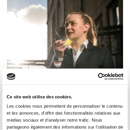
Ce site web utilise des cookies.
Les cookies nous permettent de personnaliser le contenu
et les annonces, d'offrir des fonctionnalités relatives aux
Ce mois-ci le pôle Sécurité / Sûreté a été mis à
médias sociaux et d'analyser notre trafic. Nous
l’honneur avec la parution d’une interview de Rémy
partageons également des informations sur l'utilisation de