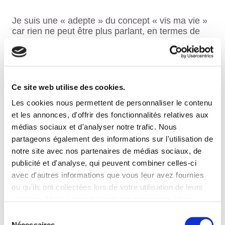
Je suis une « adepte » du concept « vis ma vie »
car rien ne peut être plus parlant, en termes de
risques professionnels, de vivre le quotidien des
salariés quel que soit le secteur d’activité.
Quelques heures à la place d’un collègue
suffisent parfois à partager son amour du métier,
à comprendre les enjeux de son poste, voire sa
Ce site web utilise des cookies.
pénibilité et les éventuelles douleurs physiques
Les cookies nous permettent de personnaliser le contenu
et/ou la souffrance psychologique que peut
engendrer un environnement de travail.
et les annonces, d'offrir des fonctionnalités relatives aux
médias sociaux et d'analyser notre trafic. Nous
partageons également des informations sur l'utilisation de
notre site avec nos partenaires de médias sociaux, de
publicité et d'analyse, qui peuvent combiner celles-ci
En quoi la Santé et la Sécurité au Travail
avec d'autres informations que vous leur avez fournies
sont-elles importantes à vos yeux ?
ou qu'ils ont collectées lors de votre utilisation de leurs
services. Votre consentement est nécessaire. Vous
La santé d’une entreprise passe par celle de ses
salariés et de ses dirigeants. Un salarié heureux
pouvez le retirer à tout moment.
Sélection
sera un salarié performant et productif. En ce
Nécessaires