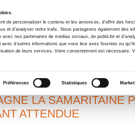
okies.
t de personnaliser le contenu et les annonces, d'offrir des fonct
ux et d'analyser notre trafic. Nous partageons également des in
A PROPOS
SERVICES
IMPLANTATIONS
ENGAGEME
site avec nos partenaires de médias sociaux, de publicité et d'anal
 avec d'autres informations que vous leur avez fournies ou qu'il
tilisation de leurs services. Votre consentement est nécessaire.
MARITAINE POUR
ENDUE
sa réouverture tant attendue
Préférences
Statistiques
Market
AGNE LA SAMARITAINE 
NT ATTENDUE