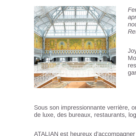
Fer
ap
no
Re
Joy
Mo
re
ga
Sous son impressionnante verrière, o
de luxe, des bureaux, restaurants, l
ATALIAN est heureux d’accompagner L