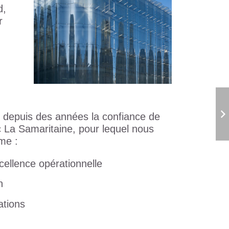
d,
r
 depuis des années la confiance de
ec La Samaritaine, pour lequel nous
me :
cellence opérationnelle
n
ations