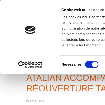
SÉLECTION PAYS
Français
Ce site web utilise des co
Les cookies nous permetten
relatives aux médias socia
sur l'utilisation de notre 
peuvent combiner celles-ci
collectées lors de votre u
ATALIAN ACCOMPAGNE LA SA
le retirer à tout moment.
SA RÉOUVERTURE TANT ATT
Accueil
News
ATALIAN accompagne La Samaritaine pour 
Sélection
Nécessaires
du
consentement
ATALIAN ACCOMP
RÉOUVERTURE TA
il y a 5 ans