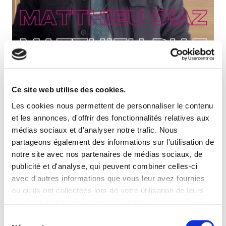
Ce site web utilise des cookies.
Les cookies nous permettent de personnaliser le contenu
Découvrez aujourd’hui Matthieu DIAZ, Directeur
Technique national chez ATALIAN Maintenance &
et les annonces, d'offrir des fonctionnalités relatives aux
Energy, dans une
vidéo exclusive réalisée par
médias sociaux et d'analyser notre trafic. Nous
la Faculté Des Métiers de l’Essonne
.
partageons également des informations sur l'utilisation de
notre site avec nos partenaires de médias sociaux, de
En effet Matthieu a fait ses études en apprentissage à la
publicité et d'analyse, qui peuvent combiner celles-ci
FDME avant d’intégrer ATALIAN Maintenance & Energy.
avec d'autres informations que vous leur avez fournies
Il nous parle ici de son parcours professionnel, de ses
ou qu'ils ont collectées lors de votre utilisation de leurs
missions pour ATALIAN, et des
bénéfices de
services. Votre consentement est nécessaire. Vous
l’apprentissage pour les jeunes
qui souhaitent rentrer
pouvez le retirer à tout moment.
Sélection
dans la vie active tout en continuant leurs études.