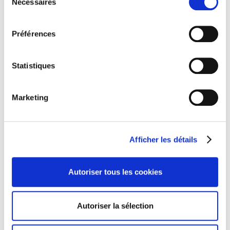
Nécessaires
du
❝ Par l’apprentissage, nous tissons des liens entre la
consentement
théorie et la pratique, créant une toile solide de
Préférences
compétences et de connaissances. C’est le pont entre
l’aspiration et la réalisation. ❞
Matthieu DIAZ
, Directeur Technique national et ancien
Statistiques
apprenti FDME
Chez ATALIAN Maintenance & Energy nous sommes
Marketing
très fiers de Matthieu et de son parcours ! Bravo
Matthieu !
Afficher les détails
Autoriser tous les cookies
Autoriser la sélection