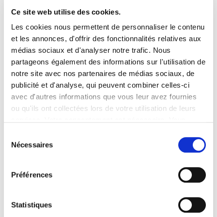
Ce site web utilise des cookies.
ATALIAN était présent sur le
salon Healthcare
Les cookies nous permettent de personnaliser le contenu
Meetings
, au Palais des Festivals de Cannes, les 21,
et les annonces, d'offrir des fonctionnalités relatives aux
22 et 23 novembre derniers.
médias sociaux et d'analyser notre trafic. Nous
partageons également des informations sur l'utilisation de
Tous nos experts étaient présents
pour ce rendez-
notre site avec nos partenaires de médias sociaux, de
vous incontournable : Maud BUFFERNE, Karolina
WOJCIK, Julie DELABROSSE, Clémence GIROUX.
publicité et d'analyse, qui peuvent combiner celles-ci
avec d'autres informations que vous leur avez fournies
Le HealthCare Meetings fut l’occasion de faire de belles
ou qu'ils ont collectées lors de votre utilisation de leurs
rencontres, d’
échanger avec les grands acteurs du
services. Votre consentement est nécessaire. Vous
marché
, de rencontrer des prospects et de nombreux
pouvez le retirer à tout moment.
Sélection
clients déjà satisfaits !
Nécessaires
du
Retour en images
sur cet événement 👇
consentement
Préférences
Statistiques