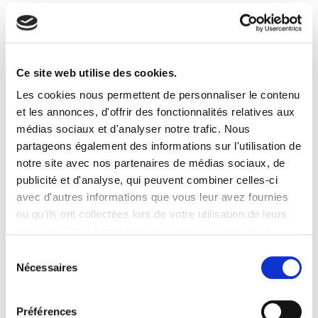
Le DuoDay est une journée de
rencontre entre
personnes en situation de handicap et des
employeurs
. Le principe est simple : une entreprise
accueille, à l’occasion d’une journée nationale, une
Ce site web utilise des cookies.
personne en situation de handicap, en duo avec un
professionnel volontaire.
Les cookies nous permettent de personnaliser le contenu
et les annonces, d'offrir des fonctionnalités relatives aux
ATALIAN Maintenance & Energy a donc accueilli toute
médias sociaux et d'analyser notre trafic. Nous
la journée des personnes en situation de handicap, au
partageons également des informations sur l'utilisation de
sein de ses équipes, avec au programme :
découverte
notre site avec nos partenaires de médias sociaux, de
du métier, participation active, immersion en
publicité et d'analyse, qui peuvent combiner celles-ci
entreprise …
avec d'autres informations que vous leur avez fournies
Retour en images
sur cette belle journée 👇
ou qu'ils ont collectées lors de votre utilisation de leurs
services. Votre consentement est nécessaire. Vous
pouvez le retirer à tout moment.
Sélection
Nécessaires
du
consentement
Préférences