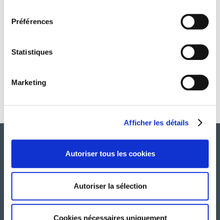
consentement
COVID-19, de l’importance d’un service QHSE
Préférences
Statistiques
1
…
11
12
13
Marketing
14
15
Afficher les détails
Autoriser tous les cookies
Autoriser la sélection
A PROPOS
Cookies nécessaires uniquement