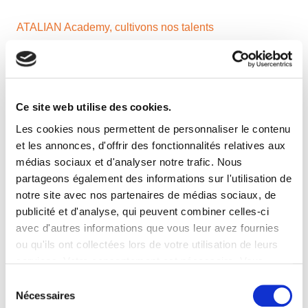
ATALIAN Academy, cultivons nos talents
25 000 abonnés ! C’est dingue !
Ce site web utilise des cookies.
Les cookies nous permettent de personnaliser le contenu
et les annonces, d'offrir des fonctionnalités relatives aux
ATALIAN Facilities s’envole !
médias sociaux et d'analyser notre trafic. Nous
partageons également des informations sur l'utilisation de
notre site avec nos partenaires de médias sociaux, de
COVID-19 : Rencontre avec le Directeur des Achats
publicité et d'analyse, qui peuvent combiner celles-ci
France
avec d'autres informations que vous leur avez fournies
ou qu'ils ont collectées lors de votre utilisation de leurs
services. Votre consentement est nécessaire. Vous
COVID-19 : FAQ RH
pouvez le retirer à tout moment.
Sélection
Nécessaires
du