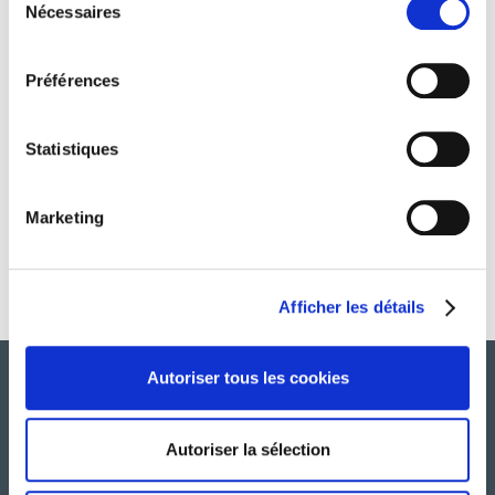
Nécessaires
Retour en images sur le salon EnerJ Meeting !
du
consentement
Préférences
Journée mondiale contre le cancer 2024
Statistiques
1
2
3
4
5
Marketing
6
7
8
…
15
Afficher les détails
Autoriser tous les cookies
Autoriser la sélection