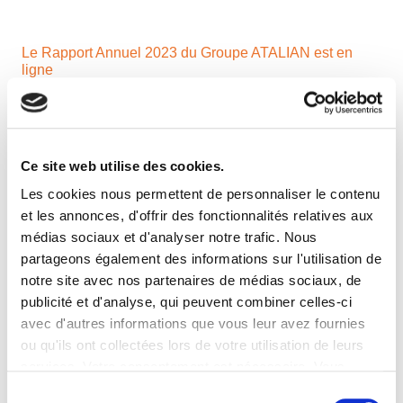
Le Rapport Annuel 2023 du Groupe ATALIAN est en
ligne
Retour sur le Comité QSE national du Groupe ATALIAN
Ce site web utilise des cookies.
Les cookies nous permettent de personnaliser le contenu
et les annonces, d'offrir des fonctionnalités relatives aux
ATALIAN Sécurité sera présent aux SecuriDays de
médias sociaux et d'analyser notre trafic. Nous
Deauville !
partageons également des informations sur l'utilisation de
notre site avec nos partenaires de médias sociaux, de
publicité et d'analyse, qui peuvent combiner celles-ci
Retour sur le Comité QSE du pôle Maintenance &
avec d'autres informations que vous leur avez fournies
Energy
ou qu'ils ont collectées lors de votre utilisation de leurs
services. Votre consentement est nécessaire. Vous
pouvez le retirer à tout moment.
Sélection