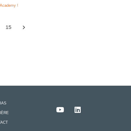
 Academy !
15
IAS
IÈRE
TACT