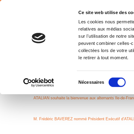
SÉLECTION PAYS
Français
Ce site web utilise des co
Les cookies nous permetten
relatives aux médias socia
sur l'utilisation de notre 
peuvent combiner celles-ci
collectées lors de votre u
Retour en images sur le Duo Day !
le retirer à tout moment.
Décret BACS : ATALIAN vous accompagne
Sélection
Nécessaires
du
consentement
ATALIAN souhaite la bienvenue aux alternants Ile-de-Fran
M. Frédéric BAVEREZ nommé Président Exécutif d’ATA