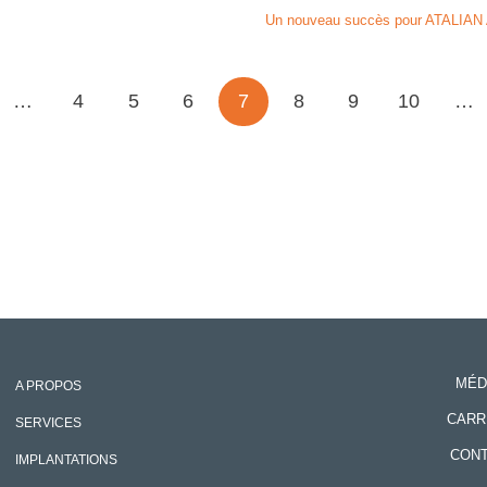
Un nouveau succès pour ATALIAN
…
4
5
6
7
8
9
10
…
MÉD
A PROPOS
CARR
SERVICES
CON
IMPLANTATIONS