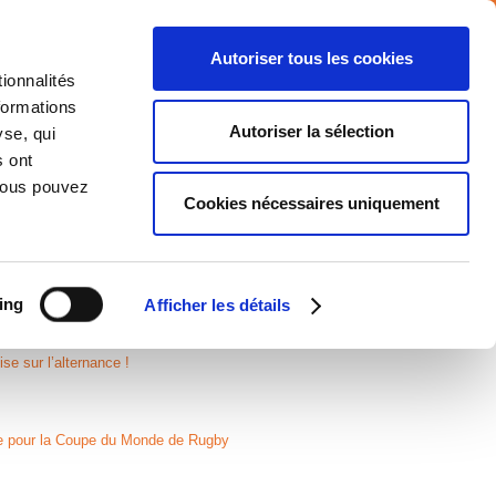
Autoriser tous les cookies
ionnalités
formations
NTS
MEDIA
CARRIERE
CONTACT
Autoriser la sélection
yse, qui
s ont
 Vous pouvez
Cookies nécessaires uniquement
 Meetings 2023 !
ntiel entre commerce et opérations
ing
Afficher les détails
 sur l’alternance !
re pour la Coupe du Monde de Rugby