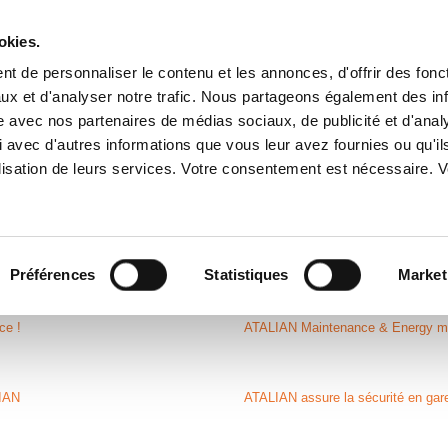
okies.
t de personnaliser le contenu et les annonces, d'offrir des fonct
ux et d'analyser notre trafic. Nous partageons également des in
A PROPOS
SERVICES
IMPLANTATIONS
ENGAGEME
site avec nos partenaires de médias sociaux, de publicité et d'anal
 avec d'autres informations que vous leur avez fournies ou qu'il
tilisation de leurs services. Votre consentement est nécessaire.
Retour en images sur le WorkPlace
Le service Transition, maillon esse
Préférences
Statistiques
Market
ce !
ATALIAN Maintenance & Energy mise
LIAN
ATALIAN assure la sécurité en ga